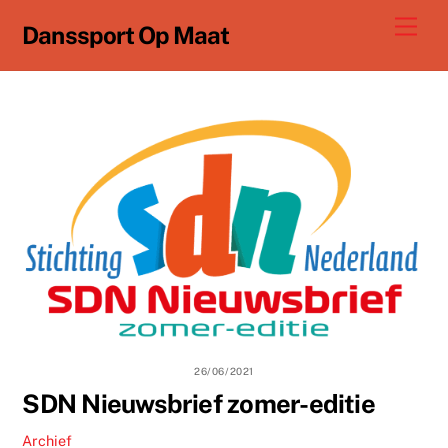
Ga
Men
Danssport Op Maat
naar
de
inhoud
26/06/2021
SDN Nieuwsbrief zomer-editie
Archief