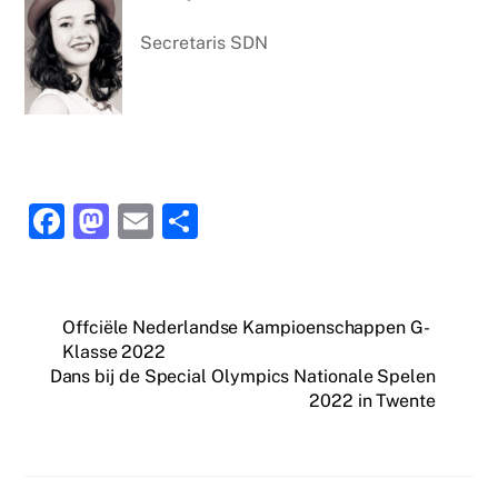
Secretaris SDN
F
M
E
D
a
a
m
el
c
st
ai
e
e
o
l
n
Offciële Nederlandse Kampioenschappen G-
Klasse 2022
b
d
Dans bij de Special Olympics Nationale Spelen
o
o
2022 in Twente
o
n
k