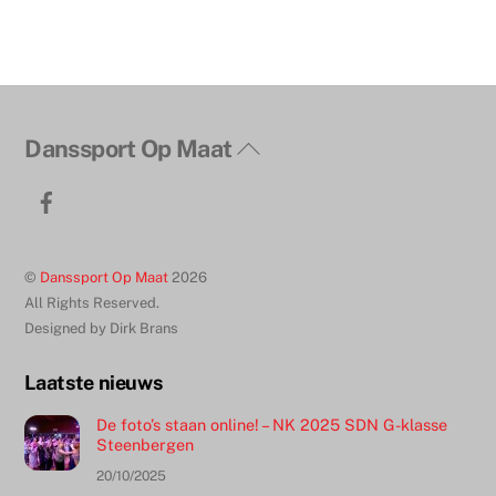
Terug
Danssport Op Maat
naar
Facebook
boven
©
Danssport Op Maat
2026
All Rights Reserved.
Designed by Dirk Brans
Laatste nieuws
De foto’s staan online! – NK 2025 SDN G-klasse
Steenbergen
20/10/2025