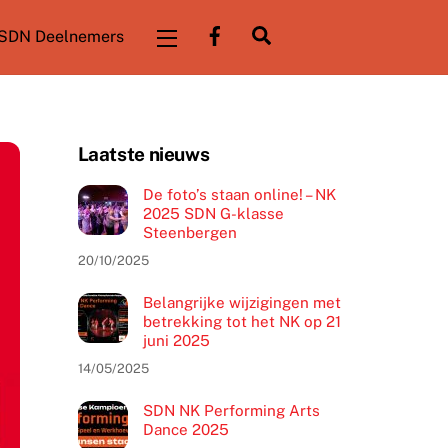
Facebook
Zoeken
SDN Deelnemers
Widgets
Laatste nieuws
De foto’s staan online! – NK
2025 SDN G-klasse
Steenbergen
20/10/2025
Belangrijke wijzigingen met
betrekking tot het NK op 21
juni 2025
14/05/2025
SDN NK Performing Arts
Dance 2025