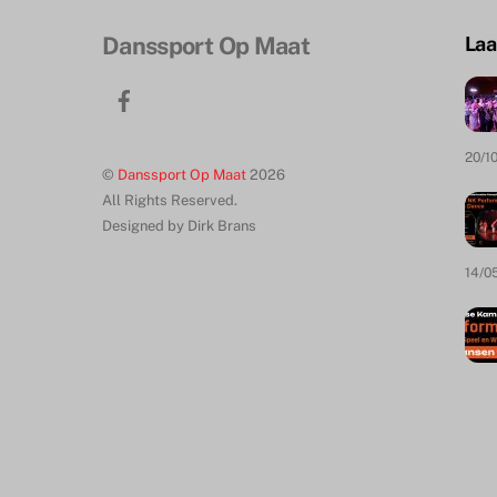
Danssport Op Maat
Laa
Facebook
20/1
©
Danssport Op Maat
2026
All Rights Reserved.
Designed by Dirk Brans
14/0