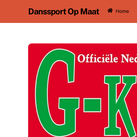
Ga
Danssport Op Maat
Home
naar
de
inhoud