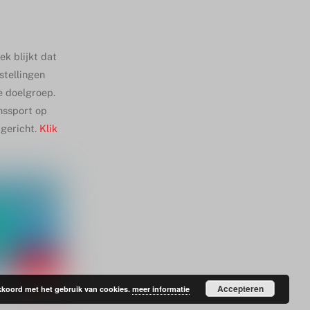
k blijkt dat
stellingen
ze doelgroep.
nssport op
pgericht.
Klik
Accepteren
 akkoord met het gebruik van cookies.
meer informatie