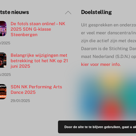
Terug
tste nieuws
Doelstelling
naar
De foto’s staan online! – NK
Uit gesprekken en onderzoe
boven
2025 SDN G-klasse
er veel meer danscentra/in
Steenbergen
zijn die actief zijn met de
0/2025
Daarom is de Stichting Da
Belangrijke wijzigingen met
maat Nederland (S.D.N.) o
betrekking tot het NK op 21
kier voor meer info.
juni 2025
5/2025
SDN NK Performing Arts
Dance 2025
29/01/2025
Door de site te te blijven gebruiken, gaat u