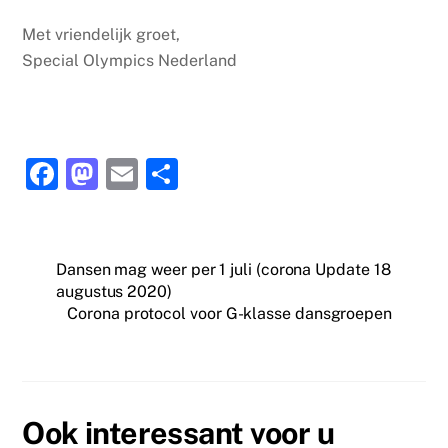
Met vriendelijk groet,
Special Olympics Nederland
F
M
E
D
a
a
m
el
c
st
ai
e
e
o
l
n
Dansen mag weer per 1 juli (corona Update 18
augustus 2020)
b
d
Corona protocol voor G-klasse dansgroepen
o
o
o
n
k
Ook interessant voor u