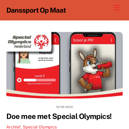
Ga
Men
Danssport Op Maat
naar
de
inhoud
16/09/2020
Doe mee met Special Olympics!
Archief
,
Special Olympics