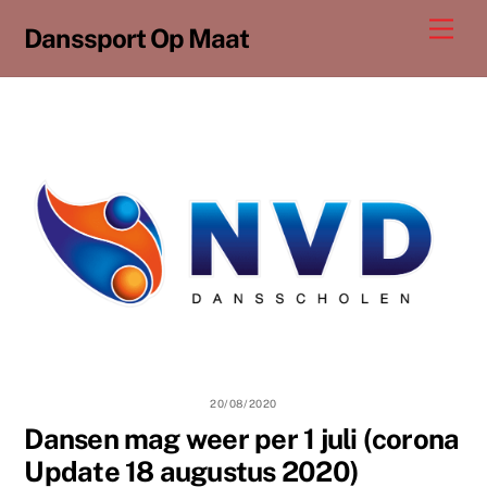
Ga
Men
Danssport Op Maat
naar
de
inhoud
20/08/2020
Dansen mag weer per 1 juli (corona
Update 18 augustus 2020)