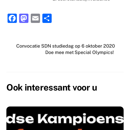
F
M
E
D
a
a
m
el
c
st
ai
e
e
o
l
n
Convocatie SDN studiedag op 6 oktober 2020
Doe mee met Special Olympics!
b
d
o
o
o
n
k
Ook interessant voor u