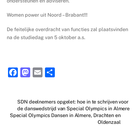
ondersteunen en adviseren.
Women power uit Noord – Brabant!!!
De feitelijke overdracht van functies zal plaatsvinden
na de studiedag van 5 oktober a.s.
F
M
E
D
a
a
m
el
c
st
ai
e
e
o
l
n
SDN deelnemers opgelet: hoe in te schrijven voor
de danswedstrijd van Special Olympics in Almere
b
d
Special Olympics Dansen in Almere, Drachten en
o
o
Oldenzaal
o
n