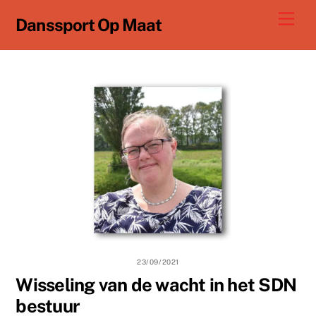
Ga
Men
Danssport Op Maat
naar
de
inhoud
23/09/2021
Wisseling van de wacht in het SDN
bestuur