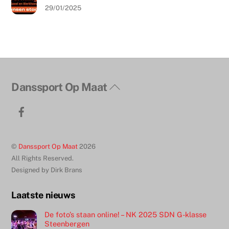
29/01/2025
Terug
Danssport Op Maat
naar
Facebook
boven
©
Danssport Op Maat
2026
All Rights Reserved.
Designed by Dirk Brans
Laatste nieuws
De foto’s staan online! – NK 2025 SDN G-klasse
Steenbergen