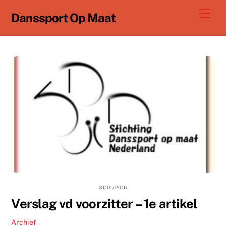
Ga
Men
Danssport Op Maat
naar
de
inhoud
31/01/2016
Verslag vd voorzitter – 1e artikel
Archief