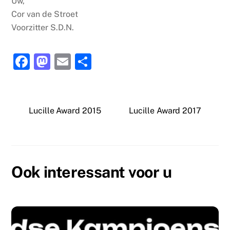
Uw,
Cor van de Stroet
Voorzitter S.D.N.
F
M
E
D
a
a
m
el
c
st
ai
e
e
o
l
n
Lucille Award 2015
Lucille Award 2017
b
d
o
o
o
n
Ook interessant voor u
k