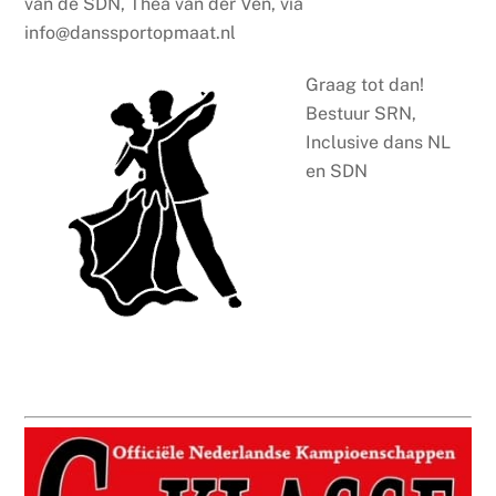
van de SDN, Thea van der Ven, via
info@danssportopmaat.nl
Graag tot dan!
Bestuur SRN,
Inclusive dans NL
en SDN