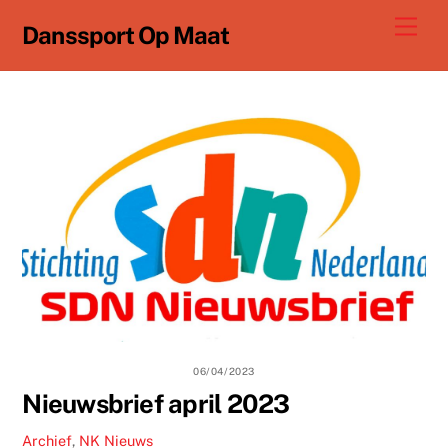
Ga
Men
Danssport Op Maat
naar
de
inhoud
06/04/2023
Nieuwsbrief april 2023
Archief
,
NK Nieuws