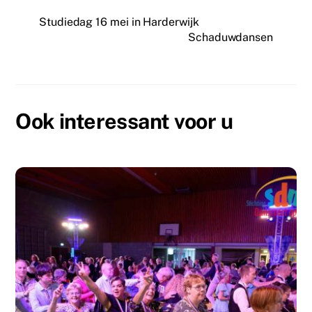
e
o
l
n
Studiedag 16 mei in Harderwijk
Schaduwdansen
b
d
o
o
o
n
k
Ook interessant voor u