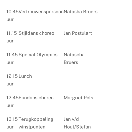
10.45
Vertrouwenspersoon
Natasha Bruers
uur
11.15
Stijldans choreo
Jan Postulart
uur
11.45
Special Olympics
Natascha
uur
Bruers
12.15
Lunch
uur
12.45
Fundans choreo
Margriet Pols
uur
13.15
Terugkoppeling
Jan v/d
uur
winstpunten
Hout/Stefan