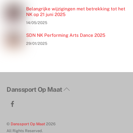
Belangrijke wijzigingen met betrekking tot het
NK op 21 juni 2025
14/05/2025
SDN NK Performing Arts Dance 2025
29/01/2025
Terug
Danssport Op Maat
naar
Facebook
boven
©
Danssport Op Maat
2026
All Rights Reserved.