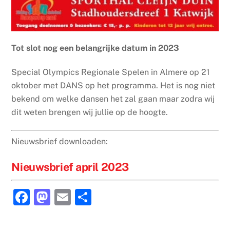
Tot slot nog een belangrijke datum in 2023
Special Olympics Regionale Spelen in Almere op 21
oktober met DANS op het programma. Het is nog niet
bekend om welke dansen het zal gaan maar zodra wij
dit weten brengen wij jullie op de hoogte.
Nieuwsbrief downloaden:
Nieuwsbrief april 2023
F
M
E
D
a
a
m
el
c
st
ai
e