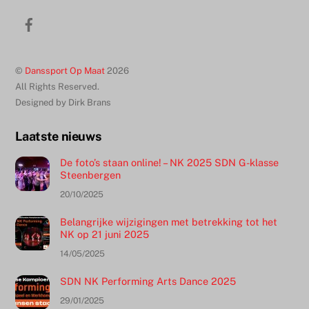
naar
Facebook
boven
©
Danssport Op Maat
2026
All Rights Reserved.
Designed by Dirk Brans
Laatste nieuws
De foto’s staan online! – NK 2025 SDN G-klasse
Steenbergen
20/10/2025
Belangrijke wijzigingen met betrekking tot het
NK op 21 juni 2025
14/05/2025
SDN NK Performing Arts Dance 2025
29/01/2025