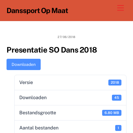
Ga
Men
Danssport Op Maat
naar
de
inhoud
27/06/2018
Presentatie SO Dans 2018
Downloaden
Versie
2018
Downloaden
45
Bestandsgrootte
6.80 MB
Aantal bestanden
1