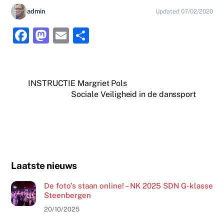
admin
Updated 07/02/2020
F
M
E
D
a
a
m
el
c
st
ai
e
e
o
l
n
INSTRUCTIE Margriet Pols
Sociale Veiligheid in de danssport
b
d
o
o
o
n
k
Laatste nieuws
De foto’s staan online! – NK 2025 SDN G-klasse
Steenbergen
20/10/2025