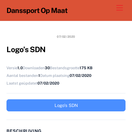
Ga
Men
Danssport Op Maat
naar
de
inhoud
07/02/2020
Logo’s SDN
Versie
1.0
Downloaden
30
Bestandsgrootte
175 KB
Aantal bestanden
1
Datum plaatsing
07/02/2020
Laatst geüpdatet
07/02/2020
Logo's SDN
BESCHRIJVING