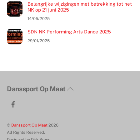
Belangrijke wijzigingen met betrekking tot het
NK op 21 juni 2025
14/05/2025
SDN NK Performing Arts Dance 2025
29/01/2025
Terug
Danssport Op Maat
naar
Facebook
boven
©
Danssport Op Maat
2026
All Rights Reserved.
Designed by Dirk Brans