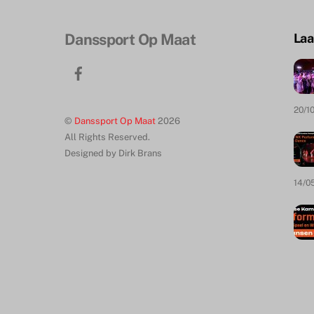
b
d
o
o
Danssport Op Maat
Laa
o
n
k
Facebook
20/1
©
Danssport Op Maat
2026
All Rights Reserved.
Designed by Dirk Brans
14/0