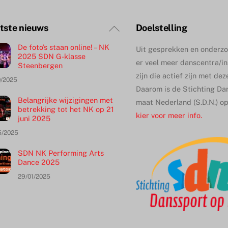
Terug
tste nieuws
Doelstelling
naar
De foto’s staan online! – NK
Uit gesprekken en onderzoe
boven
2025 SDN G-klasse
er veel meer danscentra/in
Steenbergen
zijn die actief zijn met de
0/2025
Daarom is de Stichting Da
Belangrijke wijzigingen met
maat Nederland (S.D.N.) o
betrekking tot het NK op 21
kier voor meer info.
juni 2025
5/2025
SDN NK Performing Arts
Dance 2025
29/01/2025