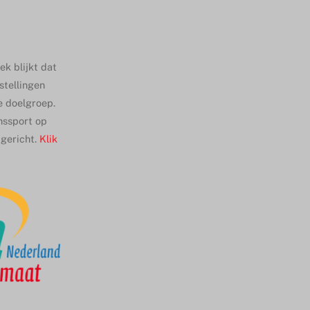
k blijkt dat
stellingen
ze doelgroep.
nssport op
pgericht.
Klik