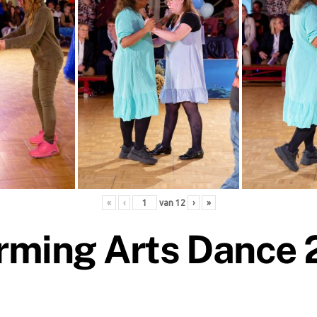
«
‹
van
12
›
»
rming Arts Dance