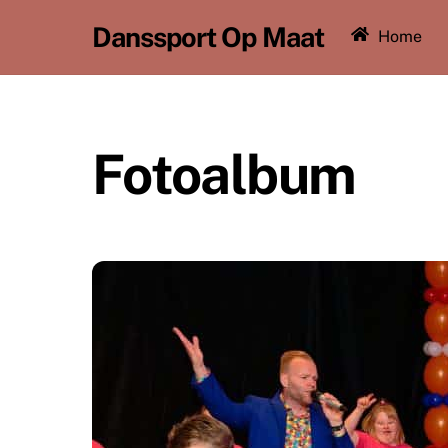
Ga
Danssport Op Maat
Home
naar
de
inhoud
Fotoalbum