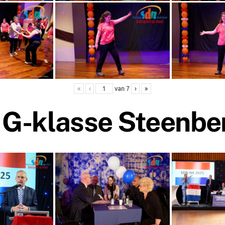
«
‹
van
7
›
»
G-klasse Steenbe